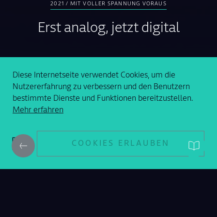
2021 / MIT VOLLER SPANNUNG VORAUS
Erst analog, jetzt digital
Artikel Teilen
Diese Internetseite verwendet Cookies, um die
Nutzererfahrung zu verbessern und den Benutzern
bestimmte Dienste und Funktionen bereitzustellen.
Mehr erfahren
COOKIES ERLAUBEN
Projektmanagement gab es eigentlich schon zu Zeiten der
ägyptischen Pyramiden und der Chinesischen Mauer, in
seiner neueren Form begann jedoch alles mit der
Entwicklung der Gantt-Diagramme im frühen 20.
Jahrhundert. Seitdem ist die Welt immer komplexer
geworden und auch das Projektmanagement hat sich im