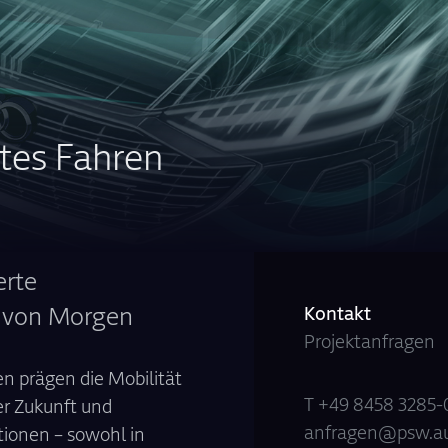
rtes Fahren
erte
 von Morgen
Kontakt
Projektanfragen
en prägen die Mobilität
T
+49 8458 3285-
er Zukunft und
anfragen@psw.au
ionen – sowohl in