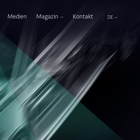
Medien
Magazin
Kontakt
DE
Übersicht
DE
2023 / Vereint durch Vielfalt
EN
n
2021 / Mit voller Spannung voraus
2019 / Integrierte
Mobilitätstechnologien
2018 / Aufbruch in die Mobilität der
Zukunft