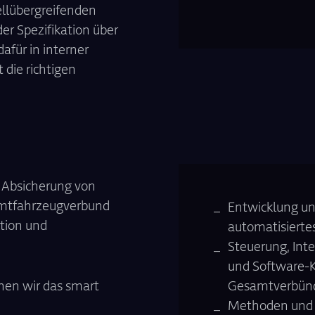
ellübergreifenden
er Spezifikation über
dafür in interner
t die richtigen
d Absicherung von
amtfahrzeugverbund
Entwicklung un
ktion und
automatisierte
Steuerung, Inte
und Software-
en wir das smart
Gesamtverbün
Methoden und T