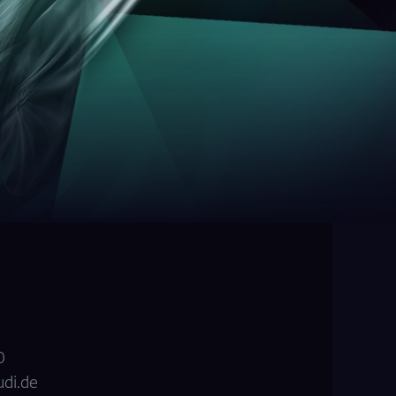
0
di.de